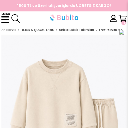
ETSİZ KARGO!
Aynı Gün Kargo
Menu
ÜYE GIRIŞI
ÜYE OL
Facebook İle Bağlan
0
Google İle Bağlan
Anasayfa
BEBEK & ÇOCUK TAKIM
Unisex Bebek Takımları
Tarz Etiketli Mevsimlik Pamuklu Bebek&Çocuk 2'li Alt Üst Takım-Krem