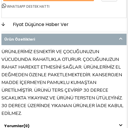
WHATSAPP DESTEK HATTI
Fiyat Düşünce Haber Ver
Ürün Özellikleri
ÜRÜNLERİMİZ ESNEKTİR VE ÇOCUĞUNUZUN
VÜCUDUNDA RAHATLIKLA OTURUR. ÇOCUĞUNUZUN
RAHAT HAREKET ETMESİNİ SAĞLAR. ÜRÜNLERİMİZ EL
DEĞMEDEN ÖZENLE PAKETLEMEKTEDİR. KANSEROJEN
MADDE İÇERMEYEN PAMUKLU KUMAŞTAN
ÜRETİLMİŞTİR. ÜRÜNÜ TERS ÇEVİRİP 30 DERECE
SICAKLIKTA YIKAYINIZ VE ÜRÜNÜ TERSTEN ÜTÜLEYİNİZ.
30 DERECE ÜZERİNDE YIKANAN ÜRÜNLER İADE KABUL
EDİLMEZ.
Yorumlar
(0)