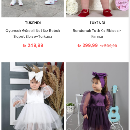
TÜKENDI
TÜKENDI
Oyuncak Görselli Kot Kız Bebek
Bandanalı Tatlı Kız Elbisesi-
Slopet Elbise-Turkuaz
Kırmızı
₺ 249,99
₺ 399,99
₺ 509,99