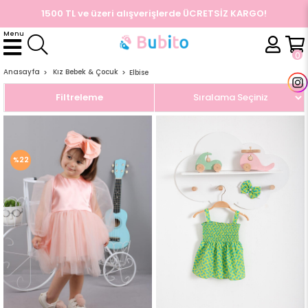
Aynı Gün Kargo
Menu
ÜYE GIRIŞI
ÜYE OL
Facebook İle Bağlan
0
Google İle Bağlan
Anasayfa
Kız Bebek & Çocuk
Elbise
Filtreleme
Sıralama
%22