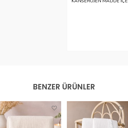
KANSEROJEN MADDE İÇ
KUMAŞTAN ÜRETİLMİŞTİR
DERECE SICAKLIKTA YIKA
ÜTÜLEYİNİZ. 30 DERECE
ÜRÜNLER İADE KABUL ED
BENZER ÜRÜNLER