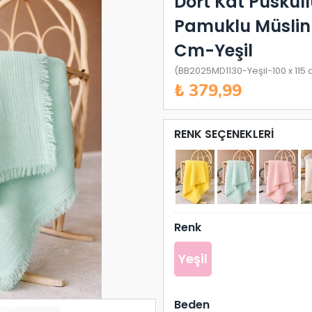
Dört Kat Püskül
Pamuklu Müslin 
Cm-Yeşil
(BB2025MD1130-Yeşil-100 x 115 
₺ 379,99
RENK SEÇENEKLERI
Renk
Yeşil
Beden