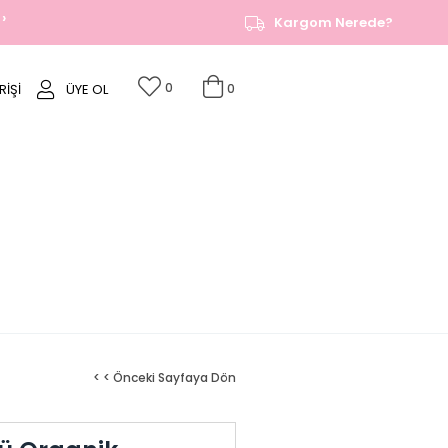
›
1500 TL ve üzeri alışverişlerde ÜCRETSİZ KARGO!
Kargom Nerede?
0
RIŞI
ÜYE OL
0
< < Önceki Sayfaya Dön