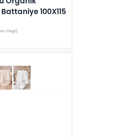
lü Organik
Battaniye 100X115
cm-Yeşil)