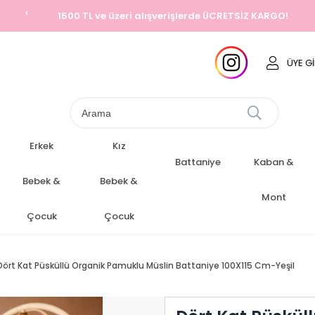
‹
Aynı Gün Kargo
ÜYE GI
Erkek
Kız
Battaniye
Kaban &
Bebek &
Bebek &
Mont
Çocuk
Çocuk
Dört Kat Püsküllü Organik Pamuklu Müslin Battaniye 100X115 Cm-Yeşil