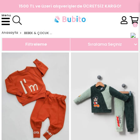
1500 TL ve üzeri alışverişlerde ÜCRETSİZ KARGO!
Menu
ÜYE GIRIŞI
ÜYE OL
Facebook İle Bağlan
0
Google İle Bağlan
Anasayfa
BEBEK & ÇOCUK TAKIM
Filtreleme
Sıralama